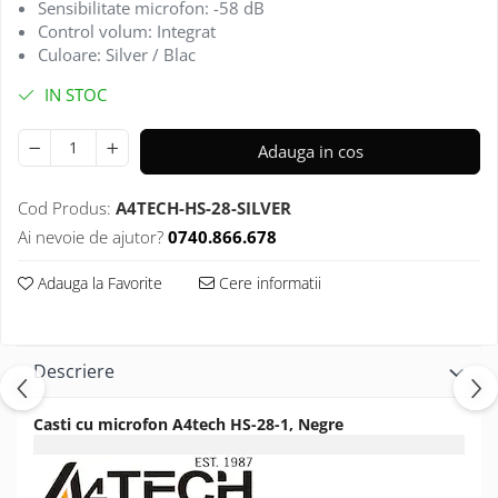
Sensibilitate microfon: -58 dB
Control volum: Integrat
Culoare: Silver / Blac
IN STOC
Adauga in cos
Cod Produs:
A4TECH-HS-28-SILVER
Ai nevoie de ajutor?
0740.866.678
Adauga la Favorite
Cere informatii
Descriere
Casti cu microfon A4tech HS-28-1, Negre