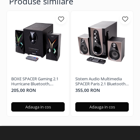
Produse similare
expansiv pentru
o experienta de
joc cat mai
placuta.
BOXE SPACER Gaming 2.1
Sistem Audio Multimedia
Hurricane Bluetooth,
SPACER Paris 2.1 Bluetooth,
Telecomanda RGB SPGS-
Telecomanda RGB SPSK-
205,00 RON
355,00 RON
MICROFON
HURRICANE-BT
21BT-PARIS
AVANSAT
Microfonul
Adauga in cos
Adauga in cos
unidirectional
de 6 mm te
asigura ca
echipa ta te va